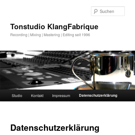
Zum
primären
Such
Inhalt
springen
Tonstudio KlangFabrique
Recording | Mixing | Mastering | Editing seit 1996
Hauptmenü
Datenschutzerklärung
Studio
Kontakt
Impressum
Datenschutzerklärung